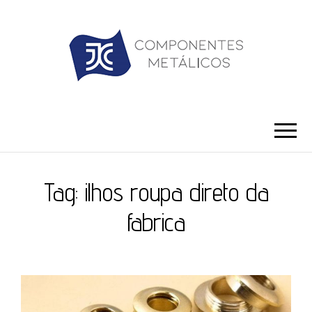
JC ILHÓS
Blog -JC Ilhós
Tag:
ilhos roupa direto da
fabrica