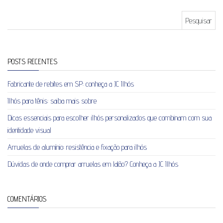
Pesquisar por:
POSTS RECENTES
Fabricante de rebites em SP: conheça a JC Ilhós
Ilhós para tênis: saiba mais sobre
Dicas essenciais para escolher ilhós personalizados que combinam com sua
identidade visual
Arruelas de alumínio: resistência e fixação para ilhós
Dúvidas de onde comprar arruelas em latão? Conheça a JC Ilhós
COMENTÁRIOS