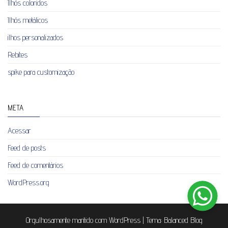
Ilhós coloridos
Ilhós metálicos
ilhos personalizados
Rebites
spike para customização
META
Acessar
Feed de posts
Feed de comentários
WordPress.org
Orgulhosamente mantido com
WordPress
|
Tema:
Balanced Blog