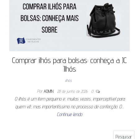
Comprar ilhós para bolsas: conheça a JC
Ilhós
ilhós
Por
ADMIN
28 de junho de 2026
0
O ilhós é um item pequeno e, muitas vezes, imperceptível para
quem vê, mas importantíssimo no processo de confecção. O…
Continue lendo
Pesquisar por: