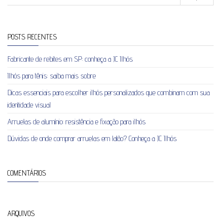
POSTS RECENTES
Fabricante de rebites em SP: conheça a JC Ilhós
Ilhós para tênis: saiba mais sobre
Dicas essenciais para escolher ilhós personalizados que combinam com sua
identidade visual
Arruelas de alumínio: resistência e fixação para ilhós
Dúvidas de onde comprar arruelas em latão? Conheça a JC Ilhós
COMENTÁRIOS
ARQUIVOS