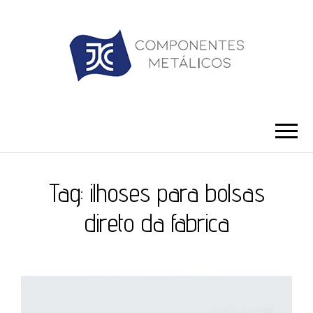
JC ILHÓS
Blog -JC Ilhós
Tag:
ilhoses para bolsas
direto da fabrica