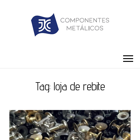
JC ILHÓS
Blog -JC Ilhós
Tag:
loja de rebite