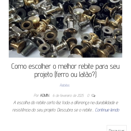
Como escolher o melhor rebite para seu
projeto (ferro ou latão?)
Rebites
Por
ADMIN
6 de fevereiro de 2025
0
A escolha do rebite certo faz toda a diferença na durabilidade e
resistência do seu projeto. Descubra se o rebite…
Continue lendo
Pesquisar por: