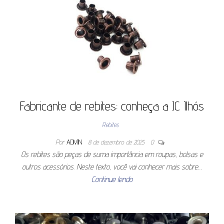
Fabricante de rebites: conheça a JC Ilhós
Rebites
Por
ADMIN
8 de dezembro de 2025
0
Os rebites são peças de suma importância em roupas, bolsas e
outros acessórios. Neste texto, você vai conhecer mais sobre…
Continue lendo