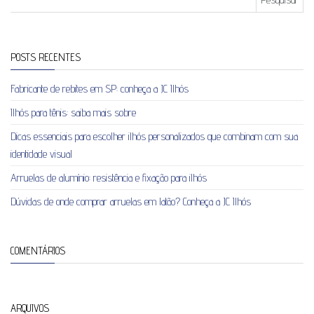
POSTS RECENTES
Fabricante de rebites em SP: conheça a JC Ilhós
Ilhós para tênis: saiba mais sobre
Dicas essenciais para escolher ilhós personalizados que combinam com sua
identidade visual
Arruelas de alumínio: resistência e fixação para ilhós
Dúvidas de onde comprar arruelas em latão? Conheça a JC Ilhós
COMENTÁRIOS
ARQUIVOS