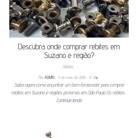
Descubra onde comprar rebites em
Suzano e região?
Rebites
Por
ADMIN
3 de maio de 2026
0
Saiba agora como encontrar um bom fornecedor para comprar
rebites em Suzano e regiões próximas em São Paulo Os rebites…
Continue lendo