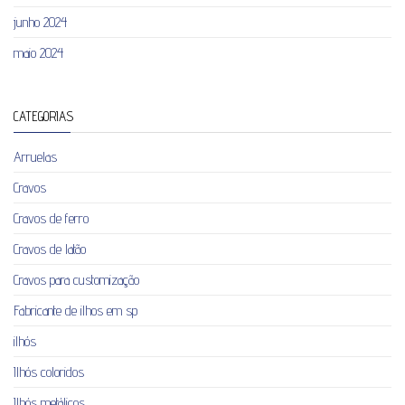
junho 2024
maio 2024
CATEGORIAS
Arruelas
Cravos
Cravos de ferro
Cravos de latão
Cravos para customização
Fabricante de ilhos em sp
ilhós
Ilhós coloridos
Ilhós metálicos