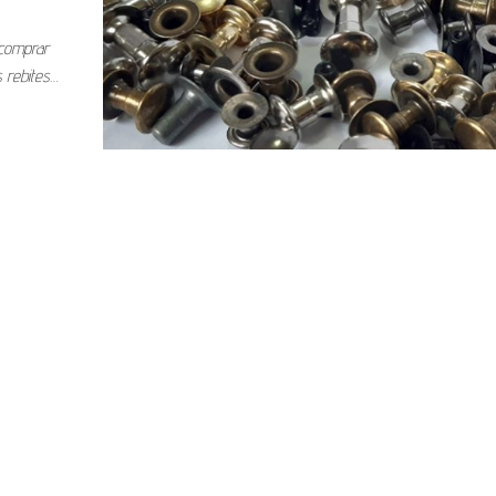
 comprar
 rebites…