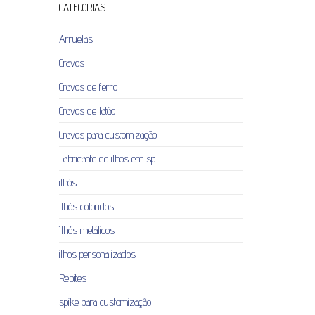
CATEGORIAS
Arruelas
Cravos
Cravos de ferro
Cravos de latão
Cravos para customização
Fabricante de ilhos em sp
ilhós
Ilhós coloridos
Ilhós metálicos
ilhos personalizados
Rebites
spike para customização