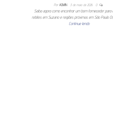
Por
ADMIN
3 de maio de 2026
0
Saiba agora como encontrar um bom fornecedor para
rebites em Suzano e regiões próximas em São Paulo Os
Continue lendo