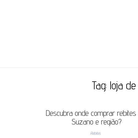
JC ILHÓS
Blog -JC Ilhós
Tag:
loja de
Descubra onde comprar rebites
Suzano e região?
Rebites