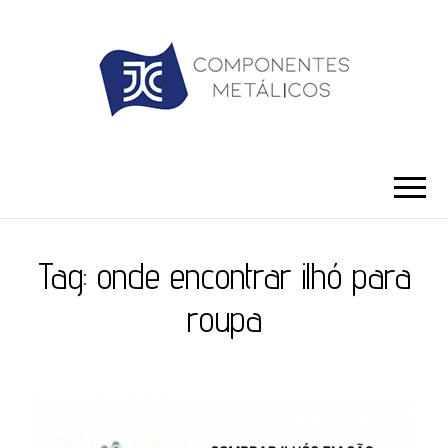
JC ILHÓS
Blog -JC Ilhós
Tag:
onde encontrar ilhó para
roupa