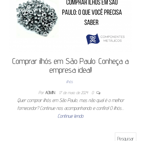
Comprar ilhós em São Paulo: Conheça a
empresa ideal!
ilhós
Por
ADMIN
17 de maio de 2024
0
Quer comprar ilhós em São Paulo, mas não qual é o melhor
fornecedor? Continue nos acompanhando e confira! O ilhós…
Continue lendo
Pesquisar por: