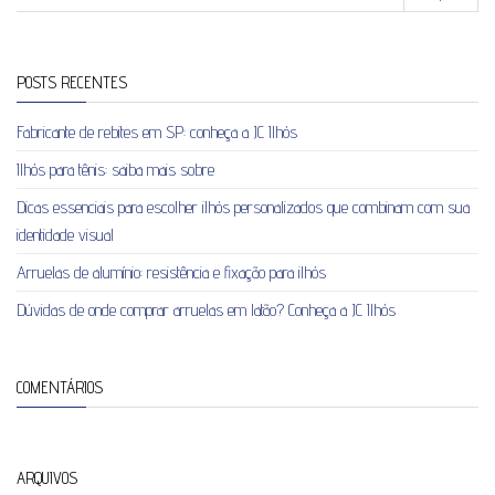
POSTS RECENTES
Fabricante de rebites em SP: conheça a JC Ilhós
Ilhós para tênis: saiba mais sobre
Dicas essenciais para escolher ilhós personalizados que combinam com sua
identidade visual
Arruelas de alumínio: resistência e fixação para ilhós
Dúvidas de onde comprar arruelas em latão? Conheça a JC Ilhós
COMENTÁRIOS
ARQUIVOS