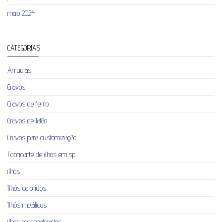
maio 2024
CATEGORIAS
Arruelas
Cravos
Cravos de ferro
Cravos de latão
Cravos para customização
Fabricante de ilhos em sp
ilhós
Ilhós coloridos
Ilhós metálicos
ilhos personalizados