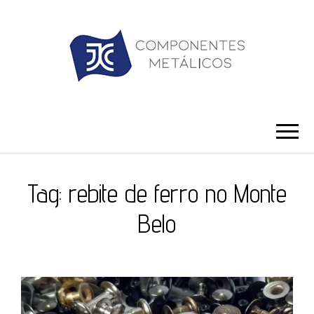
JC ILHÓS
Blog -JC Ilhós
Tag:
rebite de ferro no Monte
Belo