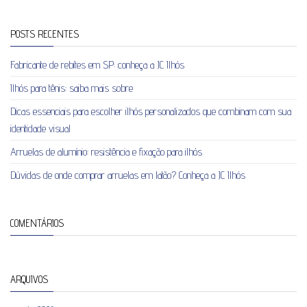
POSTS RECENTES
Fabricante de rebites em SP: conheça a JC Ilhós
Ilhós para tênis: saiba mais sobre
Dicas essenciais para escolher ilhós personalizados que combinam com sua
identidade visual
Arruelas de alumínio: resistência e fixação para ilhós
Dúvidas de onde comprar arruelas em latão? Conheça a JC Ilhós
COMENTÁRIOS
ARQUIVOS