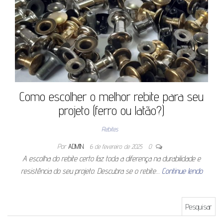
Como escolher o melhor rebite para seu
projeto (ferro ou latão?)
Rebites
Por
ADMIN
6 de fevereiro de 2025
0
A escolha do rebite certo faz toda a diferença na durabilidade e
resistência do seu projeto. Descubra se o rebite…
Continue lendo
Pesquisar por: