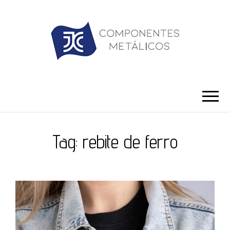
JC ILHÓS
Blog -JC Ilhós
Tag:
rebite de ferro