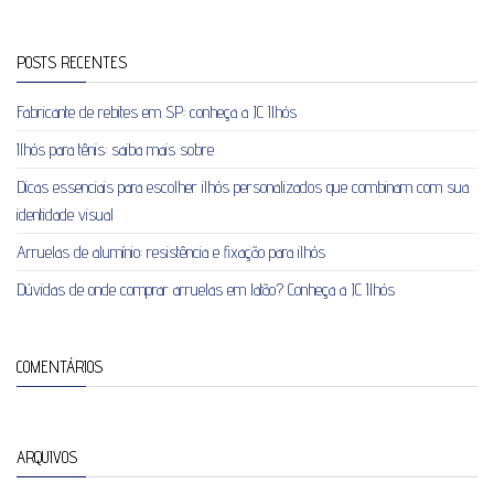
POSTS RECENTES
Fabricante de rebites em SP: conheça a JC Ilhós
Ilhós para tênis: saiba mais sobre
Dicas essenciais para escolher ilhós personalizados que combinam com sua
identidade visual
Arruelas de alumínio: resistência e fixação para ilhós
Dúvidas de onde comprar arruelas em latão? Conheça a JC Ilhós
COMENTÁRIOS
ARQUIVOS