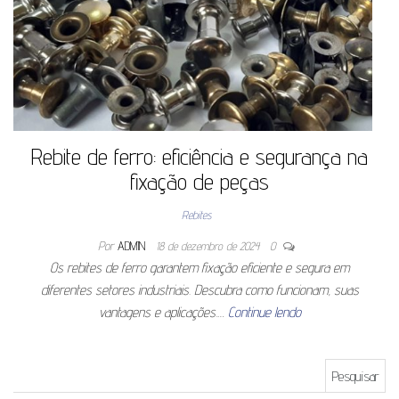
Rebite de ferro: eficiência e segurança na
fixação de peças
Rebites
Por
ADMIN
18 de dezembro de 2024
0
Os rebites de ferro garantem fixação eficiente e segura em
diferentes setores industriais. Descubra como funcionam, suas
vantagens e aplicações.…
Continue lendo
Pesquisar por: