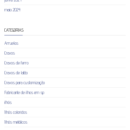
maio 2024
CATEGORIAS
Arruelas
Cravos
Cravos de ferro
Cravos de latão
Cravos para customização
Fabricante de ilhos em sp
ilhós
Ilhós coloridos
Ilhós metálicos