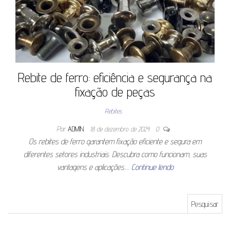
Rebite de ferro: eficiência e segurança na
fixação de peças
Rebites
Por
ADMIN
18 de dezembro de 2024
0
Os rebites de ferro garantem fixação eficiente e segura em
diferentes setores industriais. Descubra como funcionam, suas
vantagens e aplicações.…
Continue lendo
Pesquisar por: