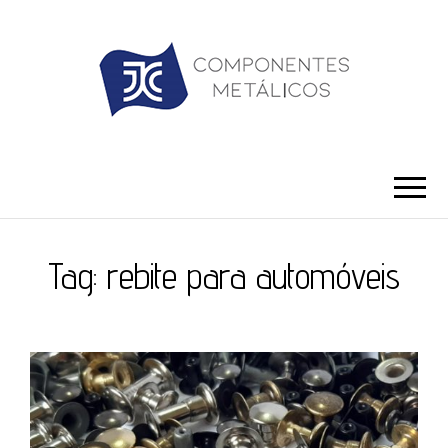
JC ILHÓS
Blog -JC Ilhós
Tag:
rebite para automóveis