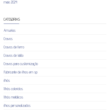
maio 2024
CATEGORIAS
Arruelas
Cravos
Cravos de ferro
Cravos de latão
Cravos para customização
Fabricante de ilhos em sp
ilhós
Ilhós coloridos
Ilhós metálicos
ilhos personalizados