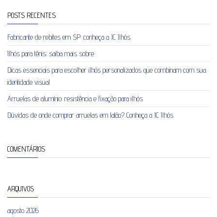
POSTS RECENTES
Fabricante de rebites em SP: conheça a JC Ilhós
Ilhós para tênis: saiba mais sobre
Dicas essenciais para escolher ilhós personalizados que combinam com sua
identidade visual
Arruelas de alumínio: resistência e fixação para ilhós
Dúvidas de onde comprar arruelas em latão? Conheça a JC Ilhós
COMENTÁRIOS
ARQUIVOS
agosto 2026