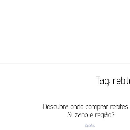
JC ILHÓS
Blog -JC Ilhós
Tag:
rebi
Descubra onde comprar rebites
Suzano e região?
Rebites