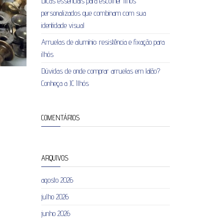
Dicas essenciais para escolher ilhós
personalizados que combinam com sua
identidade visual
Arruelas de alumínio: resistência e fixação para
ilhós
Dúvidas de onde comprar arruelas em latão?
Conheça a JC Ilhós
COMENTÁRIOS
ARQUIVOS
agosto 2026
julho 2026
junho 2026