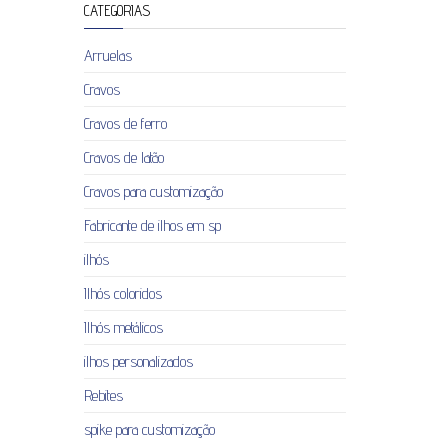
CATEGORIAS
Arruelas
Cravos
Cravos de ferro
Cravos de latão
Cravos para customização
Fabricante de ilhos em sp
ilhós
Ilhós coloridos
Ilhós metálicos
ilhos personalizados
Rebites
spike para customização