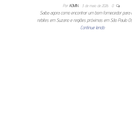
Por
ADMIN
3 de maio de 2026
0
Saiba agora como encontrar um bom fornecedor para
rebites em Suzano e regiões próximas em São Paulo Os
Continue lendo