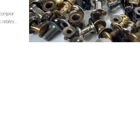
 comprar
 rebites…