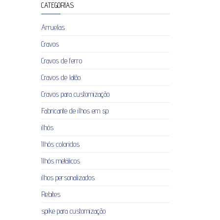
CATEGORIAS
Arruelas
Cravos
Cravos de ferro
Cravos de latão
Cravos para customização
Fabricante de ilhos em sp
ilhós
Ilhós coloridos
Ilhós metálicos
ilhos personalizados
Rebites
spike para customização