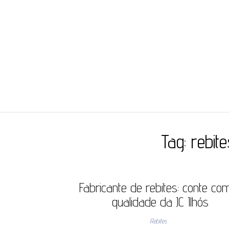
JC ILHÓS
Blog -JC Ilhós
Tag:
rebit
Fabricante de rebites: conte co
qualidade da JC Ilhós
Rebites