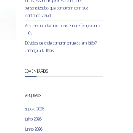
Dicas essenciais para escolher ilhós
personalizados que combinam com sua
identidade visual
Arruelas de alumínio: resistência e fixação para
ilhós
Dúvidas de onde comprar arruelas em latão?
Conheça a JC Ilhós
COMENTÁRIOS
ARQUIVOS
agosto 2026
julho 2026
junho 2026