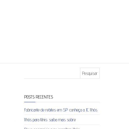
Pesquisar por:
POSTS RECENTES
Fabricante de rebites em SP: conheça a JC Ilhós
Ilhós para tênis: saiba mais sobre