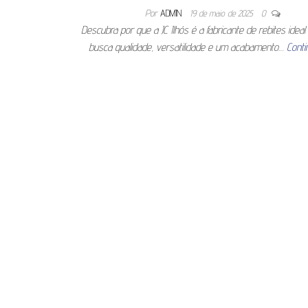
Por
ADMIN
19 de maio de 2025
0
Descubra por que a JC Ilhós é a fabricante de rebites idea
busca qualidade, versatilidade e um acabamento…
Conti