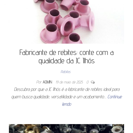
Fabricante de rebites: conte com a
qualidade da JC Ilhós
Rebites
Por
ADMIN
19 de maio de 2025
0
Descubra por que a JC Ilhós é a fabricante de rebites ideal para
quem busca qualidade, versatilidade e um acabamento…
Continue
lendo