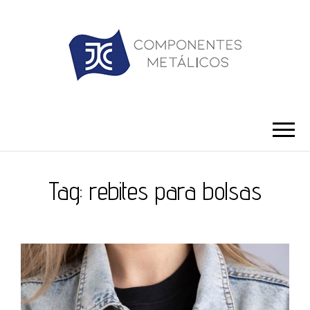
JC ILHÓS
Blog -JC Ilhós
Tag:
rebites para bolsas