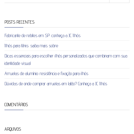
POSTS RECENTES
Fabricante de rebites em SP: conheça a JC Ilhós
Ilhós para tênis: saiba mais sobre
Dicas essenciais para escolher ilhós personalizados que combinam com sua
identidade visual
Arruelas de alumínio: resistência e fixação para ilhós
Dúvidas de onde comprar arruelas em latão? Conheça a JC Ilhós
COMENTÁRIOS
ARQUIVOS