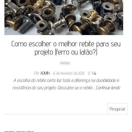
Como escolher o melhor rebite para seu
projeto (ferro ou latão?)
Rebites
Por
ADMIN
6 de fevereiro de 2025
0
A escolha do rebite certo faz toda a diferença na durabilidade e
resistência do seu projeto. Descubra se o rebite…
Continue lendo
Pesquisar por: