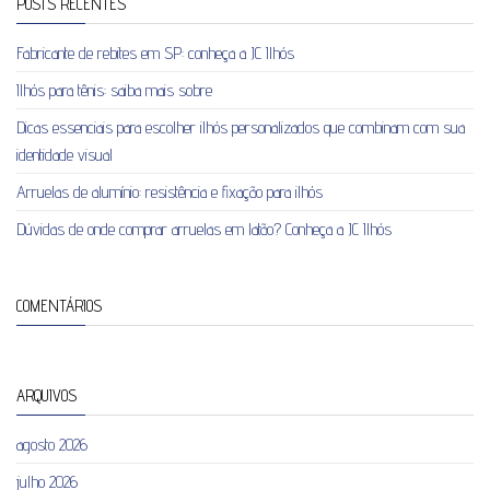
POSTS RECENTES
Fabricante de rebites em SP: conheça a JC Ilhós
Ilhós para tênis: saiba mais sobre
Dicas essenciais para escolher ilhós personalizados que combinam com sua
identidade visual
Arruelas de alumínio: resistência e fixação para ilhós
Dúvidas de onde comprar arruelas em latão? Conheça a JC Ilhós
COMENTÁRIOS
ARQUIVOS
agosto 2026
julho 2026