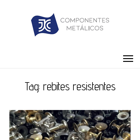
JC ILHÓS
Blog -JC Ilhós
Tag:
rebites resistentes