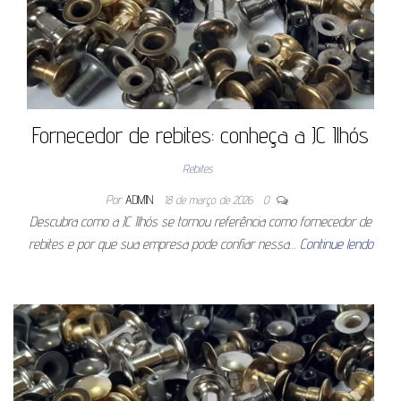
Fornecedor de rebites: conheça a JC Ilhós
Rebites
Por
ADMIN
18 de março de 2026
0
Descubra como a JC Ilhós se tornou referência como fornecedor de
rebites e por que sua empresa pode confiar nessa…
Continue lendo