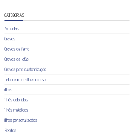
CATEGORIAS
Arruelas
Cravos
Cravos de ferro
Cravos de latão
Cravos para customização
Fabricante de ilhos em sp
ilhós
Ilhós coloridos
Ilhós metálicos
ilhos personalizados
Rebites