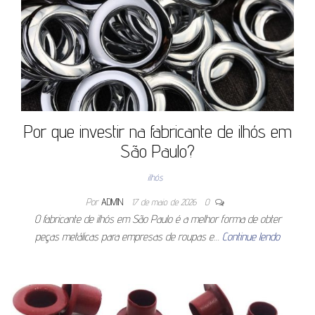
Por que investir na fabricante de ilhós em
São Paulo?
ilhós
Por
ADMIN
17 de maio de 2026
0
O fabricante de ilhós em São Paulo é a melhor forma de obter
peças metálicas para empresas de roupas e…
Continue lendo