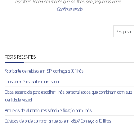
escolher. Tenha em mente que os Ilhós são pequenos anéis…
Continue lendo
Pesquisar por:
POSTS RECENTES
Fabricante de rebites em SP: conheça a JC Ilhós
Ilhós para tênis: saiba mais sobre
Dicas essenciais para escolher ilhós personalizados que combinam com sua
identidade visual
Arruelas de alumínio: resistência e fixação para ilhós
Dúvidas de onde comprar arruelas em latão? Conheça a JC Ilhós