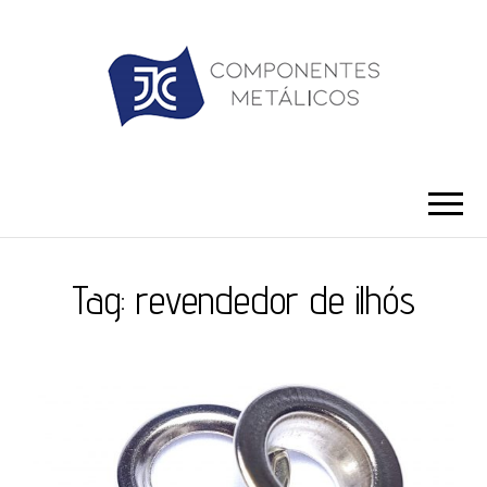
JC ILHÓS
Blog -JC Ilhós
Tag:
revendedor de ilhós