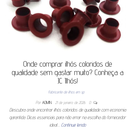
Onde comprar ilhós coloridos de
qualidade sem gastar muito? Conheça a
JC Ilhós!
Fabricante de ilhos em sp
Por
ADMIN
21 de janeiro de 2026
0
Descubra onde encontrar ilhós coloridos de qualidade com economia
garantida. Dicas essenciais para não errar na escolha do fornecedor
ideal.…
Continue lendo