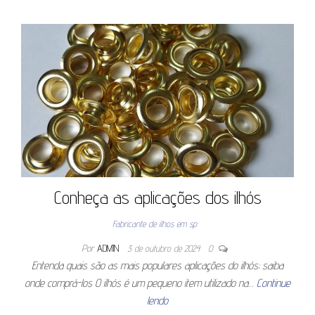
Conheça as aplicações dos ilhós
Fabricante de ilhos em sp
Por
ADMIN
3 de outubro de 2024
0
Entenda quais são as mais populares aplicações do ilhós; saiba
onde comprá-los O ilhós é um pequeno item utilizado na…
Continue
lendo