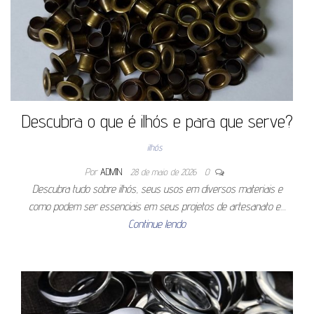
Descubra o que é ilhós e para que serve?
ilhós
Por
ADMIN
28 de maio de 2026
0
Descubra tudo sobre ilhós, seus usos em diversos materiais e
como podem ser essenciais em seus projetos de artesanato e…
Continue lendo