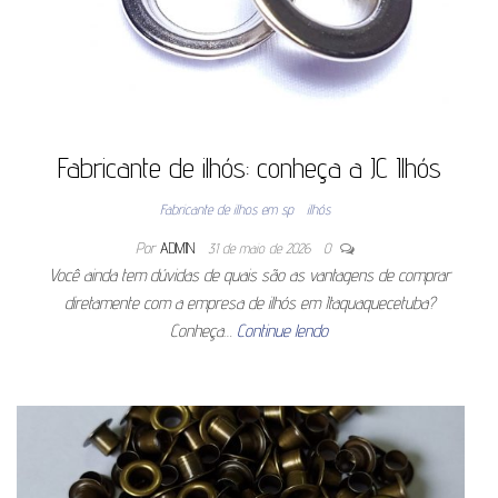
Fabricante de ilhós: conheça a JC Ilhós
Fabricante de ilhos em sp
ilhós
Por
ADMIN
31 de maio de 2026
0
Você ainda tem dúvidas de quais são as vantagens de comprar
diretamente com a empresa de ilhós em Itaquaquecetuba?
Conheça…
Continue lendo