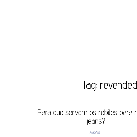
JC ILHÓS
Blog -JC Ilhós
Tag:
revended
Para que servem os rebites para 
jeans?
Rebites