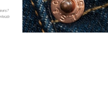
jeans?
onteúdo