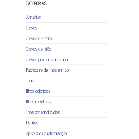
CATEGORIAS
Arruelas
Cravos
Cravos de ferro
Cravos de latão
Cravos para customização
Fabricante de ilhos em sp
ilhós
Ilhós coloridos
Ilhós metálicos
ilhos personalizados
Rebites
spike para customização