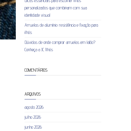
Dicas essenciais para escolher ilhós
personalizados que combinam com sua
identidade visual
Arruelas de alumínio: resistência e fixação para
ilhós
Dúvidas de onde comprar arruelas em latão?
Conheça a JC Ilhós
COMENTÁRIOS
ARQUIVOS
agosto 2026
julho 2026
junho 2026