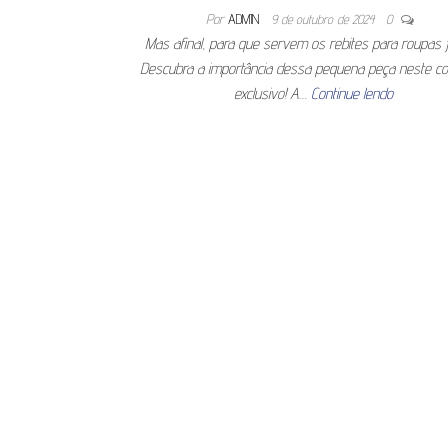
Por
ADMIN
9 de outubro de 2024
0
Mas afinal, para que servem os rebites para roupas 
Descubra a importância dessa pequena peça neste c
exclusivo! A…
Continue lendo