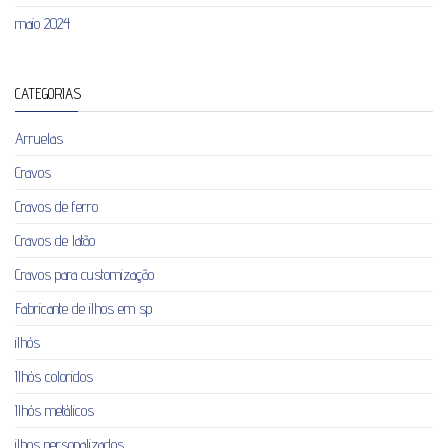
maio 2024
CATEGORIAS
Arruelas
Cravos
Cravos de ferro
Cravos de latão
Cravos para customização
Fabricante de ilhos em sp
ilhós
Ilhós coloridos
Ilhós metálicos
ilhos personalizados