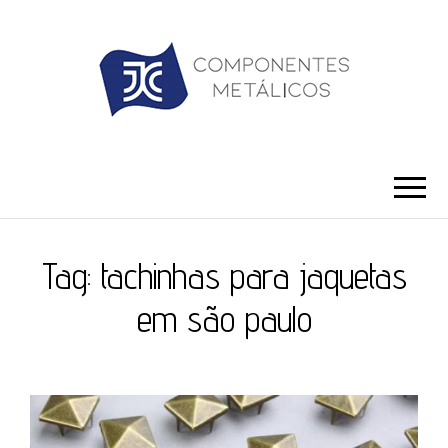
JC ILHÓS
Blog -JC Ilhós
Tag:
tachinhas para jaquetas
em são paulo