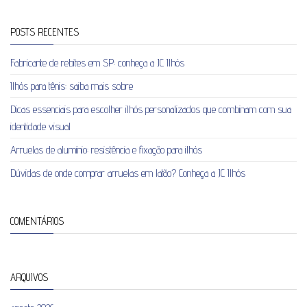
POSTS RECENTES
Fabricante de rebites em SP: conheça a JC Ilhós
Ilhós para tênis: saiba mais sobre
Dicas essenciais para escolher ilhós personalizados que combinam com sua
identidade visual
Arruelas de alumínio: resistência e fixação para ilhós
Dúvidas de onde comprar arruelas em latão? Conheça a JC Ilhós
COMENTÁRIOS
ARQUIVOS