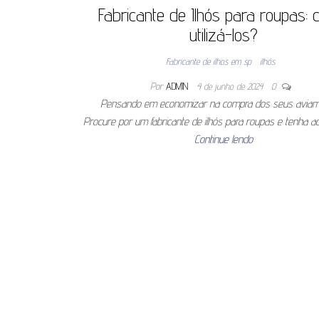
Fabricante de Ilhós para roupas:
utilizá-los?
Fabricante de ilhos em sp
ilhós
Por
ADMIN
4 de junho de 2024
0
Pensando em economizar na compra dos seus aviam
Procure por um fabricante de ilhós para roupas e tenha 
Continue lendo