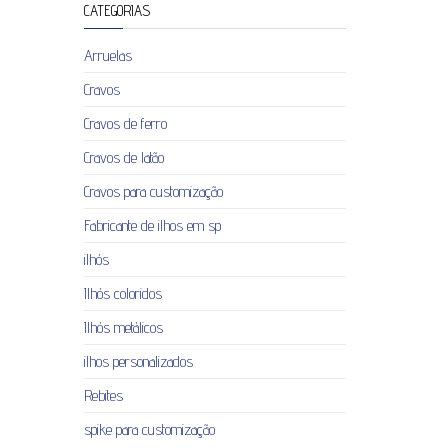
CATEGORIAS
Arruelas
Cravos
Cravos de ferro
Cravos de latão
Cravos para customização
Fabricante de ilhos em sp
ilhós
Ilhós coloridos
Ilhós metálicos
ilhos personalizados
Rebites
spike para customização