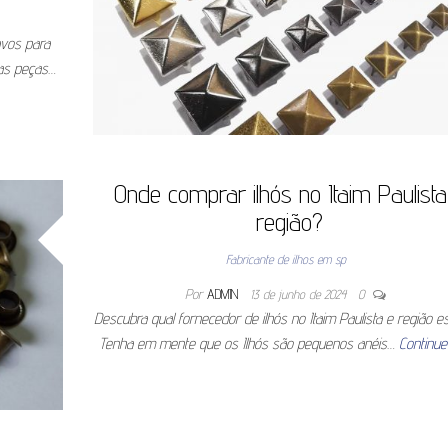
avos para
 as peças…
Onde comprar ilhós no Itaim Paulista
região?
Fabricante de ilhos em sp
Por
ADMIN
13 de junho de 2024
0
Descubra qual fornecedor de ilhós no Itaim Paulista e região es
Tenha em mente que os Ilhós são pequenos anéis…
Continue