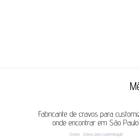
JC ILHÓS
Blog -JC Ilhós
M
Fabricante de cravos para customi
onde encontrar em São Paul
Cravos
Cravos para customização