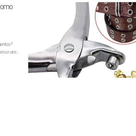
 como
entos?
acesso aos…