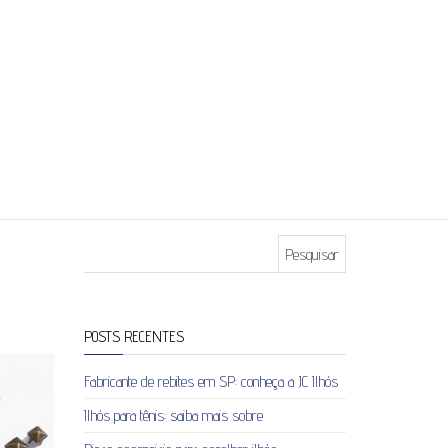
Pesquisar por:
POSTS RECENTES
Fabricante de rebites em SP: conheça a JC Ilhós
Ilhós para tênis: saiba mais sobre