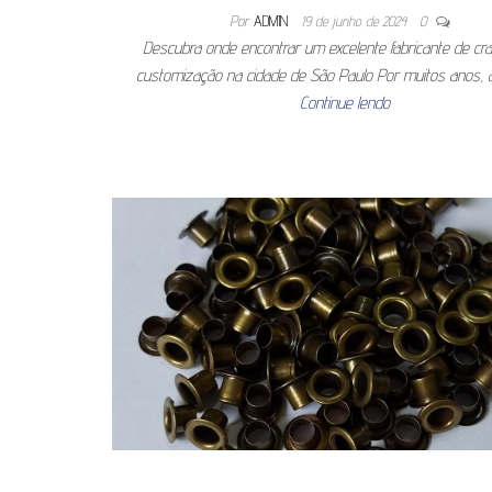
Por
ADMIN
19 de junho de 2024
0
Descubra onde encontrar um excelente fabricante de cr
customização na cidade de São Paulo Por muitos anos,
Continue lendo